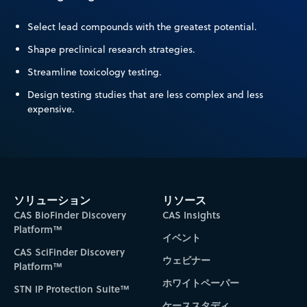
Select lead compounds with the greatest potential.
Shape preclinical research strategies.
Streamline toxicology testing.
Design testing studies that are less complex and less
expensive.
ソリューション
リソース
CAS BioFinder Discovery
CAS Insights
Platform™
イベント
CAS SciFinder Discovery
ウェビナー
Platform™
ホワイトペーパー
STN IP Protection Suite™
ケーススタディ