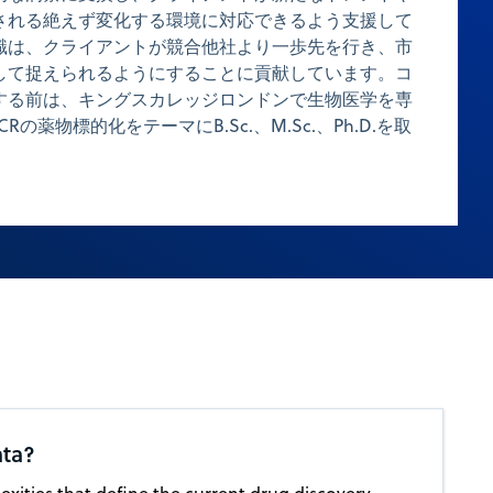
される絶えず変化する環境に対応できるよう支援して
識は、クライアントが競合他社より一歩先を行き、市
して捉えられるようにすることに貢献しています。コ
する前は、キングスカレッジロンドンで生物医学を専
の薬物標的化をテーマにB.Sc.、M.Sc.、Ph.D.を取
ata?
xities that define the current drug discovery