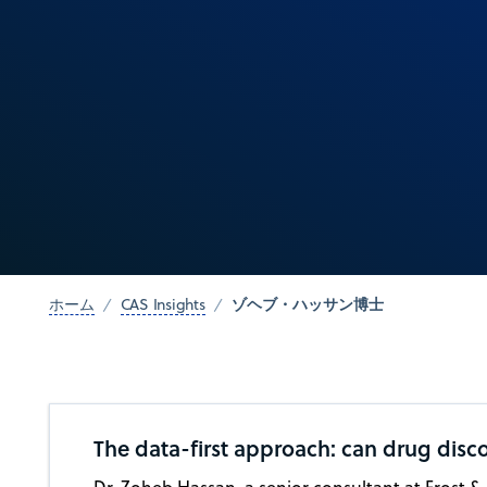
ゾヘブ・ハッサン博士
ホーム
CAS Insights
The data-first approach: can drug disco
Dr. Zoheb Hassan, a senior consultant at Frost &