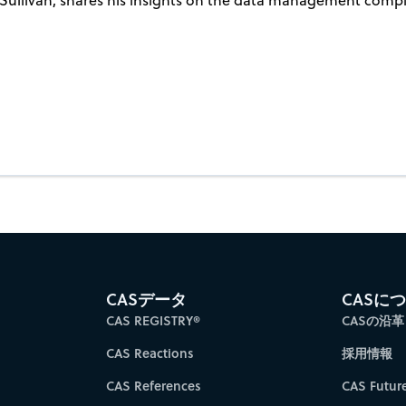
CASデータ
CASに
CAS REGISTRY®
CASの沿革
CAS Reactions
採用情報
CAS References
CAS Futur