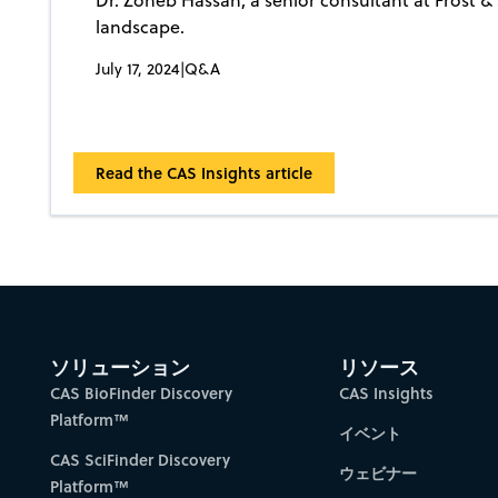
landscape.
July 17, 2024
|
Q&A
Read the CAS Insights article
ソリューション
リソース
CAS BioFinder Discovery
CAS Insights
Platform™
イベント
CAS SciFinder Discovery
ウェビナー
Platform™