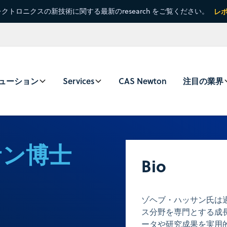
クトロニクスの新技術に関する最新のresearch をご覧ください。
レ
ューション
Services
CAS Newton
注目の業界
サン博士
Bio
ゾヘブ・ハッサン氏は
ス分野を専門とする成
ータや研究成果を実用