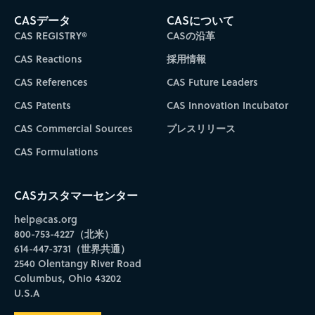
CASデータ
CASについて
CAS REGISTRY®
CASの沿革
CAS Reactions
採用情報
CAS References
CAS Future Leaders
CAS Patents
CAS Innovation Incubator
CAS Commercial Sources
プレスリリース
CAS Formulations
CASカスタマーセンター
help@cas.org
800-753-4227（北米）
614-447-3731（世界共通）
2540 Olentangy River Road
Columbus, Ohio 43202
U.S.A