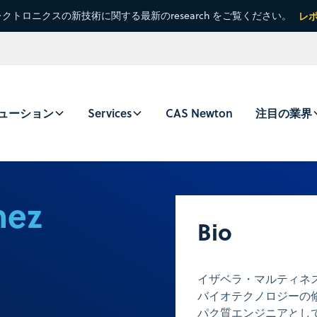
クトロニクスの新技術に関する最新のresearch をご覧ください。
レ
ューション
Services
CAS Newton
注目の業界
nez
Bio
イザベラ・マルティネス
バイオテクノロジーの修
パク質エンジニアとし