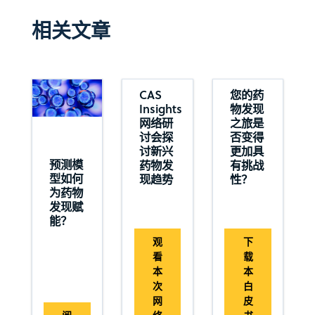
相关文章
CAS
您的药
Insights
物发现
网络研
之旅是
讨会探
否变得
讨新兴
更加具
预测模
药物发
有挑战
型如何
现趋势
性？
为药物
发现赋
能？
观
下
看
载
本
本
次
白
网
皮