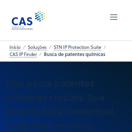
Início
Soluções
STN IP Protection Suite
Busca de patentes químicas
CAS IP Finder
Não perca patentes
químicas cruciais. Sua
propriedade intelectual
pode ficar em risco.