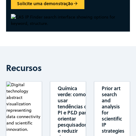
Solicite uma demonstração
Recursos
Química
Prior art
verde: como
search
usar
and
tendências de
analysis
PI e P&D para
for
orientar
scientific
pesquisadores
IP
e reduzir
strategies