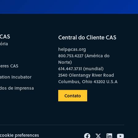
 CAS
Central do Cliente CAS
ória
help@cas.org
800.753.4227 (América do
Norte)
deres CAS
614.447.3731 (mundial)
2540 Olentangy River Road
ation Incubator
Columbus, Ohio 43202 U.S.A
os de imprensa
Contato
cookie preferences