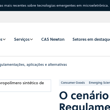
sas mais recentes sobre tecnologias emergentes em microeletrônica.
es
Serviços
CAS Newton
Setores em destaqu
ulamentações, aplicações e alternativas
Consumer Goods
Emerging Scie
O cenário
Regulame