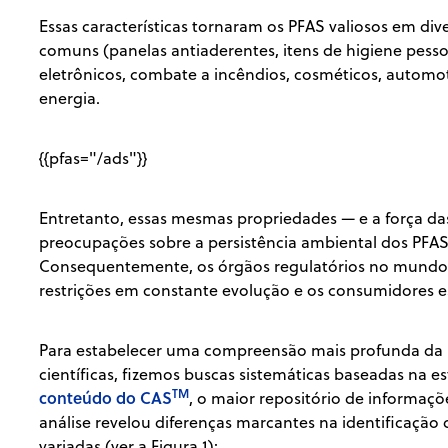
Essas características tornaram os PFAS valiosos em div
comuns (panelas antiaderentes, itens de higiene pessoa
eletrônicos, combate a incêndios, cosméticos, autom
energia.
{{pfas="/ads"}}
Entretanto, essas mesmas propriedades — e a força da
preocupações sobre a persistência ambiental dos PFAS
Consequentemente, os órgãos regulatórios no mundo
restrições em constante evolução e os consumidores es
Para estabelecer uma compreensão mais profunda da 
científicas, fizemos buscas sistemáticas baseadas na 
TM
conteúdo do CAS
, o maior repositório de informaç
análise revelou diferenças marcantes na identificação
variadas (ver a Figura 1):