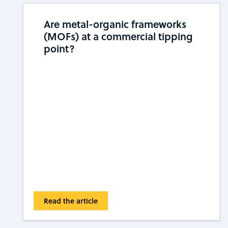
Are metal-organic frameworks
(MOFs) at a commercial tipping ​​
point?
Read the article