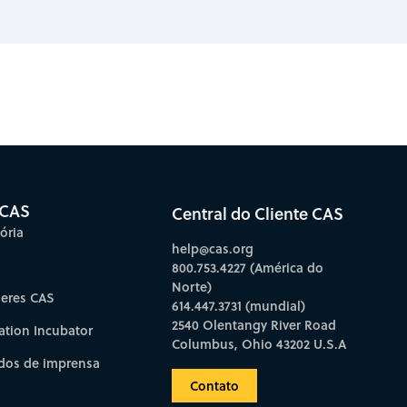
bscribe to CAS Insights
 CAS
Central do Cliente CAS
ória
help@cas.org
800.753.4227 (América do
Norte)
deres CAS
614.447.3731 (mundial)
2540 Olentangy River Road
ation Incubator
Columbus, Ohio 43202 U.S.A
os de imprensa
Contato