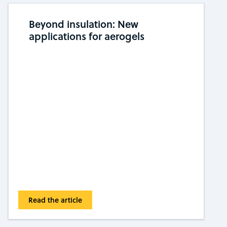
Beyond insulation: New
applications for aerogels
Read the article