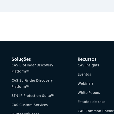
Gain new perspectiv
Soluções
Recursos
CAS BioFinder Discovery
CAS Insights
Platform™
Eventos
CAS SciFinder Discovery
Webinars
Platform™
White Papers
STN IP Protection Suite™
Estudos de caso
CAS Custom Services
CAS Common Chemis
Outras soluções