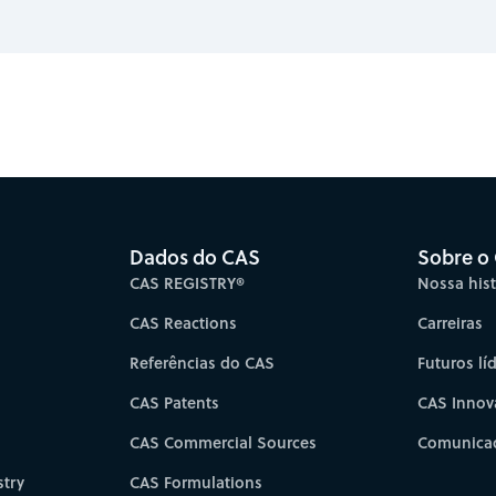
es for faster progress directly to your inbox.
Su
Dados do CAS
Sobre o
CAS REGISTRY®
Nossa hist
CAS Reactions
Carreiras
Referências do CAS
Futuros lí
CAS Patents
CAS Innov
CAS Commercial Sources
Comunicad
try
CAS Formulations