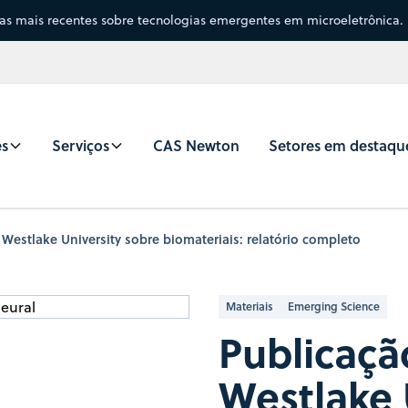
sas mais recentes sobre tecnologias emergentes em microeletrônica.
es
Serviços
CAS Newton
Setores em destaqu
Westlake University sobre biomateriais: relatório completo
Materiais
Emerging Science
Publicaçã
Westlake 