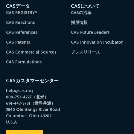
CASデータ
CASについて
CAS REGISTRY®
CASの沿革
CAS Reactions
採用情報
CAS References
CAS Future Leaders
CAS Patents
CAS Innovation Incubator
CAS Commercial Sources
プレスリリース
CAS Formulations
CASカスタマーセンター
help@cas.org
800-753-4227（北米）
614-447-3731（世界共通）
2540 Olentangy River Road
Columbus, Ohio 43202
U.S.A