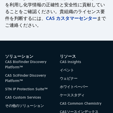
を利用し化学情報の正確性と安全性に貢献してい
ることをご確認ください。貴組織のライセンス要
CAS カスタマーセンター
件を判断するには、
まで
ご連絡ください。
ソリューション
リソース
CAS BioFinder Discovery
CAS Insights
Platform™
イベント
CAS SciFinder Discovery
ウェビナー
Platform™
ホワイトペーパー
STN IP Protection Suite™
ケーススタディ
CAS Custom Services
CAS Common Chemistry
その他のソリューション
CASソースインデックス