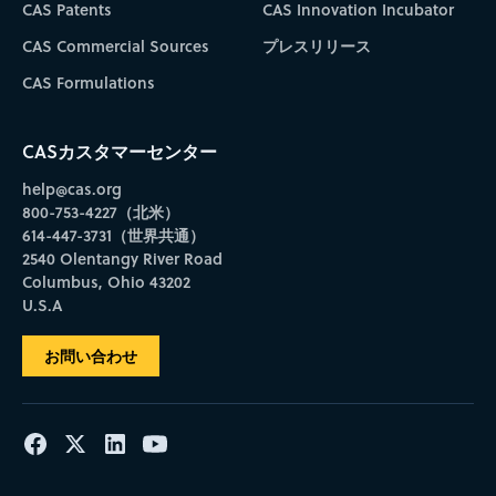
CAS Patents
CAS Innovation Incubator
CAS Commercial Sources
プレスリリース
CAS Formulations
CASカスタマーセンター
help@cas.org
800-753-4227（北米）
614-447-3731（世界共通）
2540 Olentangy River Road
Columbus, Ohio 43202
U.S.A
お問い合わせ