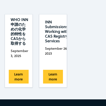
WHO INN
INN
申請のた
Submissions:
めの化学
Working with
的特性を
CAS Registry
CASから
Services
取得する
September 26,
September
2023
3, 2025
Learn
Learn
more
more