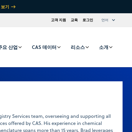
 보기
고객 지원
교육
로그인
언어
주요 산업
CAS 데이터
리소스
소개
istry Services team, overseeing and supporting all
ices offered by CAS. His experience in chemical
enclature spans more than 15 years. Brad leverages