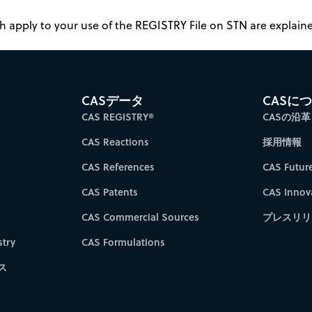
 apply to your use of the REGISTRY File on STN are explained
CASデータ
CASに
CAS REGISTRY®
CASの沿革
CAS Reactions
採用情報
CAS References
CAS Futur
CAS Patents
CAS Innov
CAS Commercial Sources
プレスリリ
try
CAS Formulations
ス