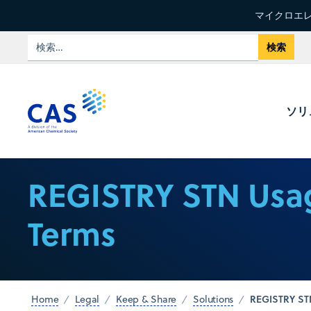
マイクロエレ
ソリ
REGISTRY STN Usa
Terms
REGISTRY ST
Home
Legal
Keep & Share
Solutions