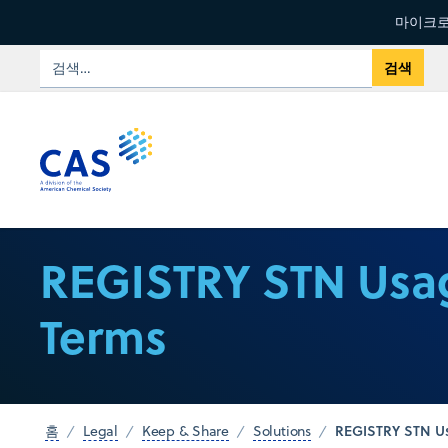
마이크로
REGISTRY STN Usa
Terms
REGISTRY STN U
홈
Legal
Keep & Share
Solutions