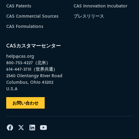
CAS Patents
CAS Innovation Incubator
CAS Commercial Sources
プレスリリース
CAS Formulations
CASカスタマーセンター
help@cas.org
800-753-4227（北米）
614-447-3731（世界共通）
2540 Olentangy River Road
Columbus, Ohio 43202
U.S.A
お問い合わせ