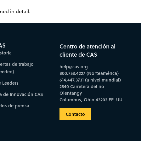
ed in detail.
AS
Centro de atención al
storia
cliente de CAS
fertas de trabajo
help@cas.org
needed)
800.753.4227 (Norteamérica)
614.447.3731 (a nivel mundial)
e Leaders
2540 Carretera del río
Olentangy
a de Innovación CAS
Columbus, Ohio 43202 EE. UU.
os de prensa
Contacto