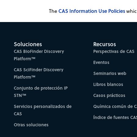
CAS Information Use Policies
The
which
Soluciones
Recursos
CAS BioFinder Discovery
Perspectivas de CAS
Platform™
Eventos
CAS SciFinder Discovery
Seminarios web
Platform™
Libros blancos
Conjunto de protección IP
STN™
Casos prácticos
Servicios personalizados de
Química común de 
CAS
Índice de fuentes CA
Otras soluciones