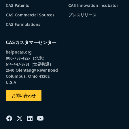
CAS Patents
CAS Innovation Incubator
CAS Commercial Sources
プレスリリース
CAS Formulations
CASカスタマーセンター
help@cas.org
800-753-4227（北米）
614-447-3731（世界共通）
2540 Olentangy River Road
Columbus, Ohio 43202
U.S.A
お問い合わせ