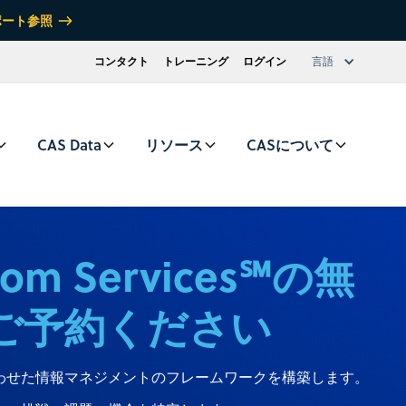
ポート参照
コンタクト
トレーニング
ログイン
言語
CAS Data
リソース
CASについて
tom Services℠の無
ご予約ください
わせた情報マネジメントのフレームワークを構築します。