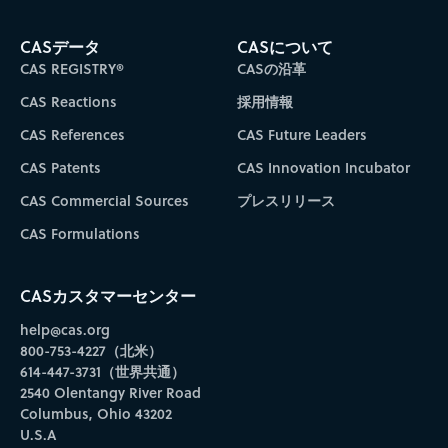
CASデータ
CASについて
CAS REGISTRY®
CASの沿革
CAS Reactions
採用情報
CAS References
CAS Future Leaders
CAS Patents
CAS Innovation Incubator
CAS Commercial Sources
プレスリリース
CAS Formulations
CASカスタマーセンター
help@cas.org
800-753-4227（北米）
614-447-3731（世界共通）
2540 Olentangy River Road
Columbus, Ohio 43202
U.S.A