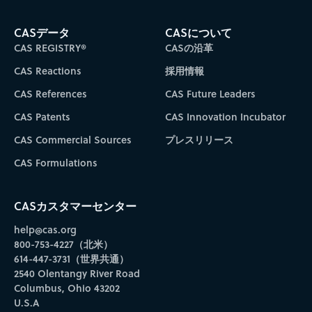
CASデータ
CASについて
CAS REGISTRY®
CASの沿革
CAS Reactions
採用情報
CAS References
CAS Future Leaders
CAS Patents
CAS Innovation Incubator
CAS Commercial Sources
プレスリリース
CAS Formulations
CASカスタマーセンター
help@cas.org
800-753-4227（北米）
614-447-3731（世界共通）
2540 Olentangy River Road
Columbus, Ohio 43202
U.S.A