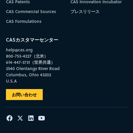
CAS Patents
CAS Innovation Incubator
CAS Commercial Sources
プレスリリース
CAS Formulations
CASカスタマーセンター
help@cas.org
800-753-4227（北米）
614-447-3731（世界共通）
2540 Olentangy River Road
Columbus, Ohio 43202
U.S.A
お問い合わせ