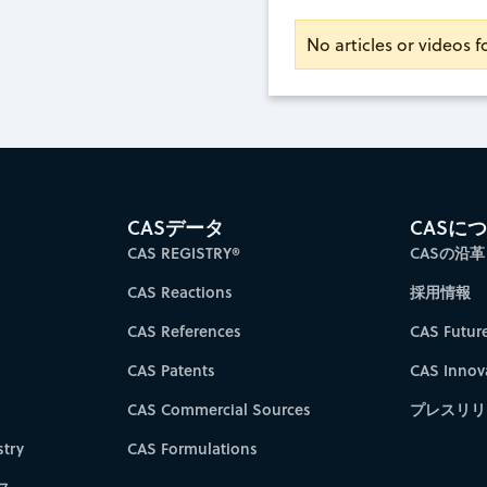
No articles or videos fo
CASデータ
CASに
CAS REGISTRY®
CASの沿革
CAS Reactions
採用情報
CAS References
CAS Futur
CAS Patents
CAS Innov
CAS Commercial Sources
プレスリリ
try
CAS Formulations