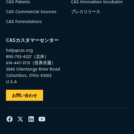
CAS Patents
CAS Innovation Incubator
CAS Commercial Sources
プレスリリース
CAS Formulations
CASカスタマーセンター
help@cas.org
800-753-4227（北米）
614-447-3731（世界共通）
2540 Olentangy River Road
Columbus, Ohio 43202
U.S.A
お問い合わせ