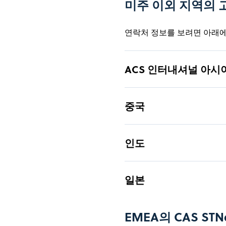
미주 이외 지역의 
연락처 정보를 보려면 아래에
ACS 인터내셔널 아시
질문이 있거나 CAS 솔루션
중국
고객 센터에 문의하십시오.여기
기타 모든 문의가 포함됩니다
중국의 ACSI
인도
(아시아 태평양에는 중국, 인
캐롤라인 맵
제너럴 매니저
죠티 싱 박사
일본
아시아 태평양 지역 지원:
+86-10-62508026/7
전화:
매니징 디렉터
+65 3125 270
지역 전화번호:
china@acs-i.org
이메일:
jsingh@acs-i.org
이메일:
+61 2 8550 2
호주 전화번호:
일본의 ACSI
EMEA의 CAS ST
+82 70 4
대한민국 전화번호:
위치: