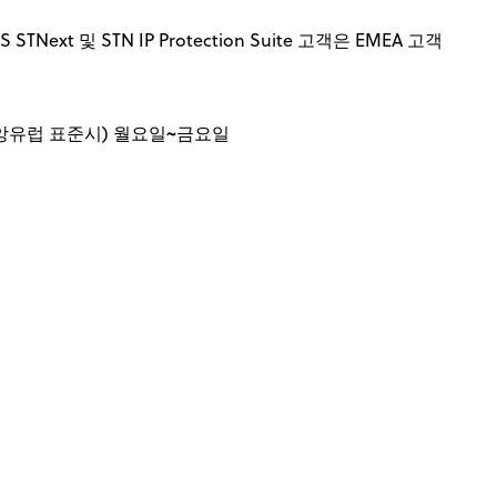
g
베이징 대표 사무소
td.
Next 및 STN IP Protection Suite 고객은 EMEA 고객
콤 인포테크 파크
2번지
럽 로드 근처
(중앙유럽 표준시) 월요일~금요일
일본 사무소