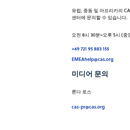
위치:
apachelp@acs-i.or
이메일:
ACS 인터내셔널 주식회사 
치하루 이소베
ACS 인터내셔널 인디아 Pvt L
유럽, 중동 및 아프리카의 CAS ST
유닛 10-10, 타워 B, 레이
컨트리 매니저
배너 원 -1층~3층
센터에 문의할 수 있습니다.
하이디안 구 커쉬위안 난루 
+81-3-5456-5696
전화:
위치:
S. No. 23, 배너-팬카드 클
중국 베이징 100190
cisobe@acs-i.org
이메일:
ACS 인터내셔널 주식회사
푸네 411045
오전 8시 30분~오후 5시 
6 테마섹 블러바드, #23 -01A
마하라슈트라, 인도
위치:
선텍 타워 포
ACS 인터내셔널 주식회사 
+49 721 95 883 155
싱가포르 038986
나가타초 치요다구 2-11-1
EMEAhelp@cas.org
도쿄 100-6162
일본
미디어 문의
www.cas.org/ja
론다 로스
cas-pr@cas.org