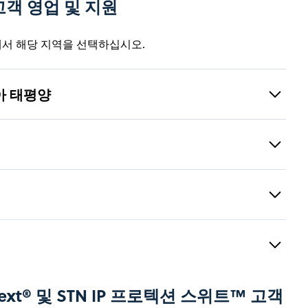
고객 영업 및 지원
서 해당 지역을 선택하십시오.
아 태평양
 또는 서비스에 대한 추가 정보가 필요한 경우 아시아 태평양
에는 제품 기능, 계정 문의, 설정, 접근, 검색 전략 수립 및
.
도, 일본을 제외한 이 지역의 모든 국가가 포함됩니다.)
5
646
Next® 및 STN IP 프로텍션 스위트™ 고객
732 6766