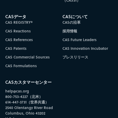
（CASSI）
CASデータ
CASについて
CAS REGISTRY®
CASの沿革
CAS Reactions
採用情報
CAS References
CAS Future Leaders
CAS Patents
CAS Innovation Incubator
CAS Commercial Sources
プレスリリース
CAS Formulations
CASカスタマーセンター
help@cas.org
800-753-4227（北米）
614-447-3731（世界共通）
2540 Olentangy River Road
Columbus, Ohio 43202