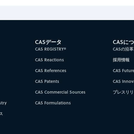
CASデータ
CASに
CAS REGISTRY®
CASの沿革
CAS Reactions
採用情報
CAS References
CAS Futur
CAS Patents
CAS Innov
CAS Commercial Sources
プレスリリ
try
CAS Formulations
ス