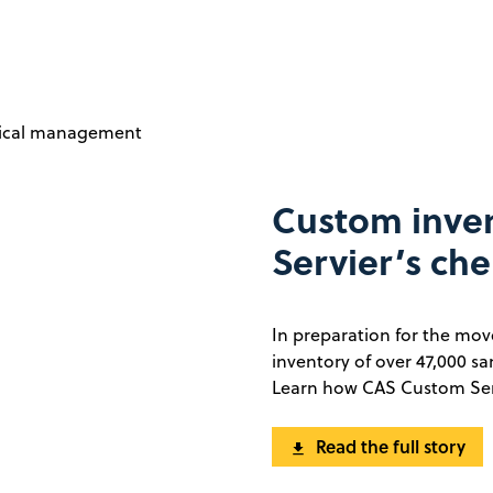
Custom inven
Servier’s c
In preparation for the move
inventory of over 47,000 s
Learn how CAS Custom Serv
Read the full story