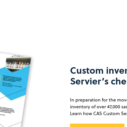
Custom inven
Servier’s c
In preparation for the move
inventory of over 47,000 s
Learn how CAS Custom Serv