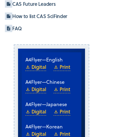
CAS Future Leaders
How to list CAS SciFinder
FAQ
A4
Flyer
—
English
Digital
Print
A4
Flyer
—
Chinese
Digital
Print
A4
Flyer
—
Japanese
Digital
Print
A4
Flyer
—
Korean
Digital
Print