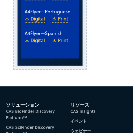
A4
Flyer
—
Portuguese
Digital
Print
A4
Flyer
—
Spanish
Digital
Print
ソリューション
リソース
CAS BioFinder Discovery
CAS Insights
Platform™
イベント
CAS SciFinder Discovery
ウェビナー