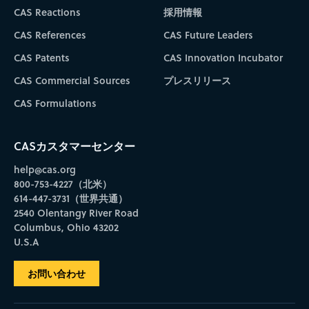
CAS Reactions
採用情報
CAS References
CAS Future Leaders
CAS Patents
CAS Innovation Incubator
CAS Commercial Sources
プレスリリース
CAS Formulations
CASカスタマーセンター
help@cas.org
800-753-4227（北米）
614-447-3731（世界共通）
2540 Olentangy River Road
Columbus, Ohio 43202
U.S.A
お問い合わせ