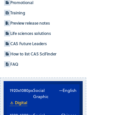
Promotional
Training
Preview release notes
Life sciences solutions
CAS Future Leaders
How to list CAS SciFinder
FAQ
1920x1080px
Social
—
English
Graphic
Digital