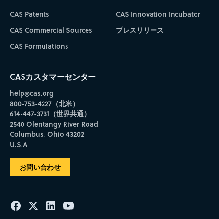
CAS Patents
CAS Innovation Incubator
CAS Commercial Sources
プレスリリース
CAS Formulations
CASカスタマーセンター
help@cas.org
800-753-4227（北米）
614-447-3731（世界共通）
2540 Olentangy River Road
Columbus, Ohio 43202
U.S.A
お問い合わせ