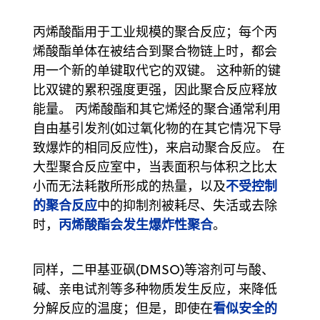
丙烯酸酯用于工业规模的聚合反应；每个丙
烯酸酯单体在被结合到聚合物链上时，都会
用一个新的单键取代它的双键。 这种新的键
比双键的累积强度更强，因此聚合反应释放
能量。 丙烯酸酯和其它烯烃的聚合通常利用
自由基引发剂(如过氧化物的在其它情况下导
致爆炸的相同反应性)，来启动聚合反应。 在
大型聚合反应室中，当表面积与体积之比太
不受控制
小而无法耗散所形成的热量，以及
的聚合反应
中的抑制剂被耗尽、失活或去除
丙烯酸酯会发生爆炸性聚合
时，
。
同样，二甲基亚砜(DMSO)等溶剂可与酸、
碱、亲电试剂等多种物质发生反应，来降低
看似安全的
分解反应的温度；但是，即使在