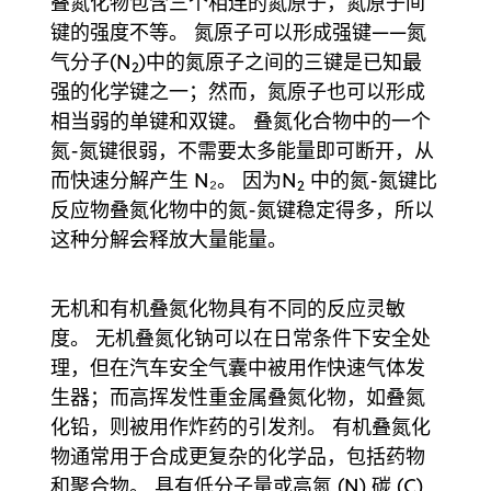
叠氮化物包含三个相连的氮原子，氮原子间
键的强度不等。 氮原子可以形成强键——氮
气分子(N
)中的氮原子之间的三键是已知最
2
强的化学键之一；然而，氮原子也可以形成
相当弱的单键和双键。 叠氮化合物中的一个
氮-氮键很弱，不需要太多能量即可断开，从
而快速分解产生 N₂。 因为N
中的氮-氮键比
2
反应物叠氮化物中的氮-氮键稳定得多，所以
这种分解会释放大量能量。
无机和有机叠氮化物具有不同的反应灵敏
度。 无机叠氮化钠可以在日常条件下安全处
理，但在汽车安全气囊中被用作快速气体发
生器；而高挥发性重金属叠氮化物，如叠氮
化铅，则被用作炸药的引发剂。 有机叠氮化
物通常用于合成更复杂的化学品，包括药物
和聚合物。 具有低分子量或高氮 (N) 碳 (C)