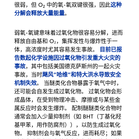
这种
很弱，但 O
中的氧-氧双键很强，因此
2
分解会释放大量能量
。
弱氧-氧键意味着过氧化物很容易分解，进而
释放自由基和 O₂，集挥发性与爆炸性于一
目前已报
体，高浓度时尤其容易发生事故。
告数起化学设施因过氧化物引发重大火灾的
事故
，其中包括美国德克萨斯州的一起火灾
飓风“哈维”和特大洪水导致安全
事故，当时
机制失效
。 当醚类化合物暴露于氧气中时，
还可能会自发生成过氧化物。 过氧化物会形
成晶体，在受到物理冲击、摩擦或与某些金
属反应时会发生爆炸。 配制醚醚类化合物时
通常会加入少量抑制剂（如 BHT（丁基化羟
基甲苯，用作防腐剂）），以防生成过氧化
物。 抑制剂会与氧气反应，进而耗尽；如果