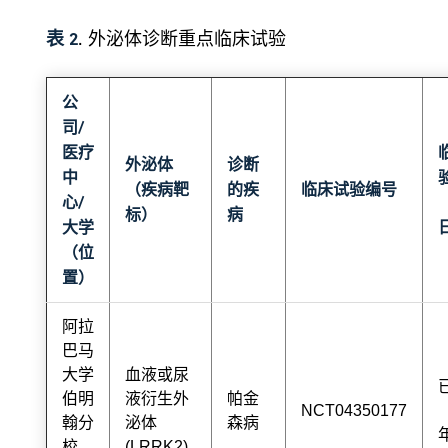
表 2
. 外泌体诊断重点临床试验
公
司/
医疗
外泌体
诊断
中
（疾病靶
的疾
临床试验编号
心/
标）
病
大学
（位
置）
阿拉
巴马
大学
血液或尿
伯明
液衍生外
帕金
NCT04350177
翰分
泌体
森病
校
(LRRK2)