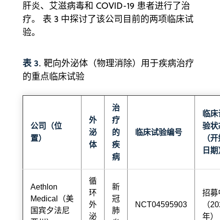
肝炎、艾滋病毒和 COVID-19 患者进行了治
疗。 表 3 中探讨了该公司目前的两项临床试
验。
表 3
. 靶向外泌体（物理消除）用于疾病治疗
的重点临床试验
治
临床
外
疗
公司（位
验状
泌
的
临床试验编号
置）
（开
体
疾
日期
病
循
Aethlon
新
环
招募
Medical（美
冠
外
NCT04595903
（20
国宾夕法尼
肺
泌
年）