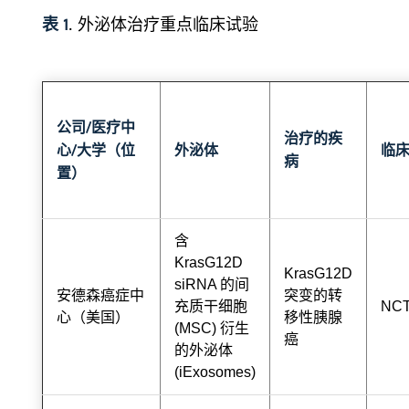
表 1
. 外泌体治疗重点临床试验
公司/医疗中
治疗的疾
心/大学（位
外泌体
临
病
置）
含
KrasG12D
KrasG12D
siRNA 的间
安德森癌症中
突变的转
充质干细胞
NCT
心（美国）
移性胰腺
(MSC) 衍生
癌
的外泌体
(iExosomes)