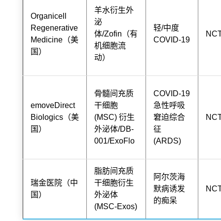
羊水衍生外
Organicell
泌
Regenerative
轻/中度
体/Zofin（有
NCT
Medicine（美
COVID-19
机细胞流
国）
动）
骨髓间充质
COVID-19
emoveDirect
干细胞
急性呼吸
Biologics（美
(MSC) 衍生
窘迫综合
NCT
国）
外泌体/DB-
征
001/ExoFlo
(ARDS)
脂肪间充质
阿尔茨海
瑞金医院（中
干细胞衍生
默病诱发
NCT
国）
外泌体
的痴呆
(MSC-Exos)