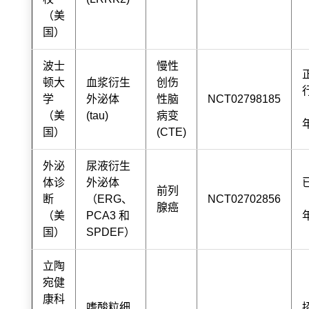
（美
国）
波士
慢性
顿大
血浆衍生
创伤
学
外泌体
性脑
NCT02798185
（美
(tau)
病变
国）
(CTE)
外泌
尿液衍生
体诊
外泌体
前列
断
（ERG、
NCT02702856
腺癌
（美
PCA3 和
国）
SPDEF）
立陶
宛健
康科
嗜酸粒细