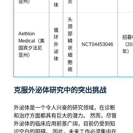
亚州）
炎
体
头
颈
循
Aethlon
部
环
招募
Medical（美
鳞
外
NCT04453046
（20
国宾夕法尼
状
泌
年）
亚州）
细
体
胞
癌
克服外泌体研究中的突出挑战
外泌体是一个令人兴奋的研究领域，在诊断
和治疗方面都具有巨大的潜力。 然而，尽管
外泌体的临床应用前景广阔，目前仍受到知
识空白的阻碍。 因此，未来工作必须集中在