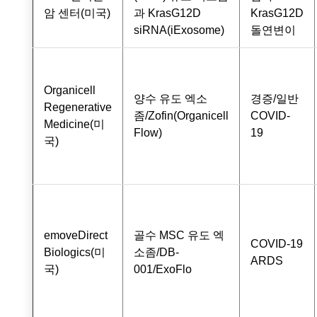
암 센터(미국)
과 KrasG12D
KrasG12D
siRNA(iExosome)
돌연변이
Organicell
양수 유도 엑소
경증/일반
Regenerative
좀/Zofin(Organicell
COVID-
Medicine(미
Flow)
19
국)
emoveDirect
골수 MSC 유도 엑
COVID-19
Biologics(미
소좀/DB-
ARDS
국)
001/ExoFlo