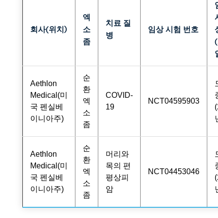
엑
치료 질
회사(위치)
소
임상 시험 번호
병
좀
순
Aethlon
환
Medical(미
COVID-
엑
NCT04595903
국 펜실베
19
소
이니아주)
좀
순
Aethlon
머리와
환
Medical(미
목의 편
엑
NCT04453046
국 펜실베
평상피
소
이니아주)
암
좀