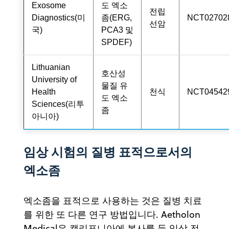
Exosome
도 엑소
전립
Diagnostics(미
좀(ERG,
NCT02702
선암
국)
PCA3 및
SPDEF)
Lithuanian
호산성
University of
물질 유
Health
천식
NCT04542
도 엑소
Sciences(리투
좀
아니아)
임상 시험의 질병 표적으로서의
엑소좀
엑소좀을 표적으로 사용하는 것은 질병 치료
를 위한 또 다른 연구 방법입니다. Aetholon
Medical은 캘리포니아에 본사를 둔 임상 전