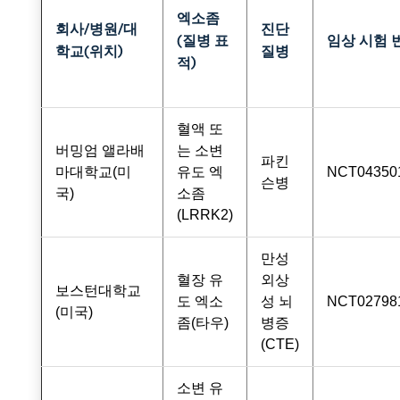
엑소좀
회사/병원/대
진단
(질병 표
임상 시험 
학교(위치)
질병
적)
혈액 또
버밍엄 앨라배
는 소변
파킨
마대학교(미
유도 엑
NCT04350
슨병
국)
소좀
(LRRK2)
만성
혈장 유
외상
보스턴대학교
도 엑소
성 뇌
NCT02798
(미국)
좀(타우)
병증
(CTE)
소변 유