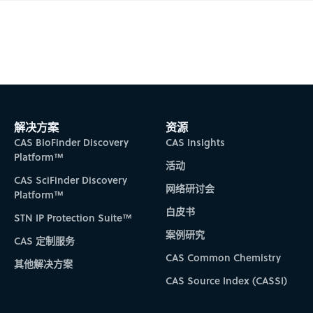
Subscribe to CAS Insights
解决方案
资源
CAS BioFinder Discovery
CAS Insights
Platform™
活动
CAS SciFinder Discovery
网络研讨会
Platform™
白皮书
STN IP Protection Suite™
案例研究
CAS 定制服务
CAS Common Chemistry
其他解决方案
CAS Source Index (CASSI)