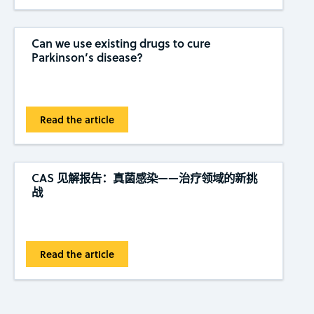
Can we use existing drugs to cure
Parkinson’s disease?
Read the article
CAS 见解报告：真菌感染——治疗领域的新挑
战
Read the article