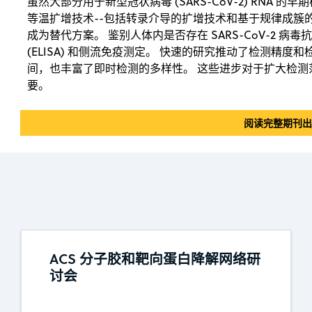
虽然大部分用于新型冠状病毒 (SARS-CoV-2) RNA
等温扩增技术--包括转录介导的扩增技术和基于规律成簇的间隔
成为替代方案。 鉴别人体内是否存在 SARS-CoV-2 
(ELISA) 和侧流免疫测定。 快速的研究推动了检测精
间，也丰富了即时检测的多样性。 这些进步对于扩大检
要。
阅读完整期刊
ACS 分子胶和靶向蛋白降解网络研
讨会