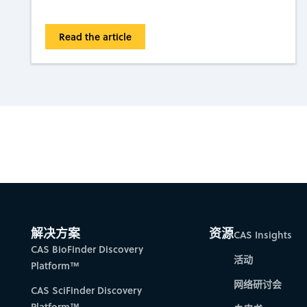
Read the article
Gain new perspectiv
解决方案
资源
CAS Insights
CAS BioFinder Discovery
活动
Platform™
网络研讨会
CAS SciFinder Discovery
Platform™