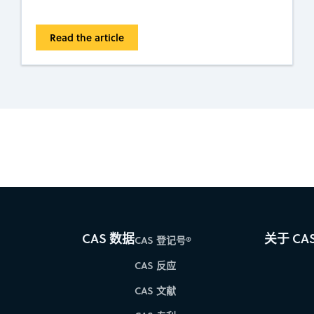
Read the article
es for faster progress directly to your inbox.
Su
CAS 数据
关于 CA
CAS 登记号®
CAS 反应
CAS 文献