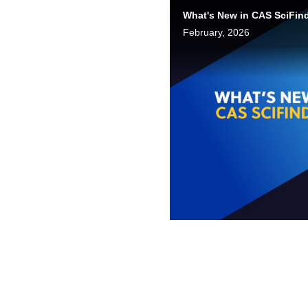
What's New in CAS SciFin
inder®?
February, 2026