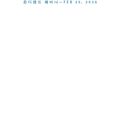
온디맨드 웨비나
—
FEB 25, 2026
What’s New in CAS SciF