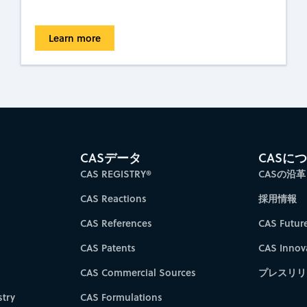
Learn more
CASデータ
CASに
CAS REGISTRY®
CASの沿革
CAS Reactions
採用情報
CAS References
CAS Futur
CAS Patents
CAS Innov
CAS Commercial Sources
プレスリリ
try
CAS Formulations