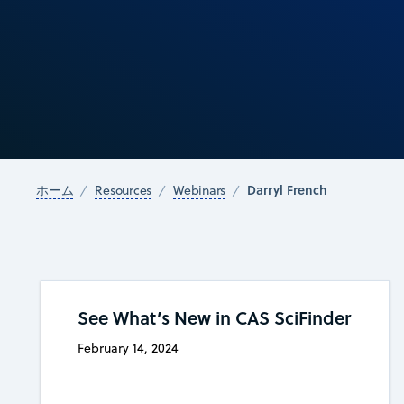
Darryl French
ホーム
Resources
Webinars
See What’s New in CAS SciFinder
February 14, 2024