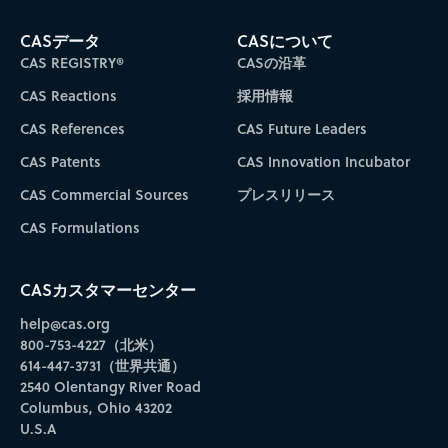
CASデータ
CASについて
CAS REGISTRY®
CASの沿革
CAS Reactions
採用情報
CAS References
CAS Future Leaders
CAS Patents
CAS Innovation Incubator
CAS Commercial Sources
プレスリリース
CAS Formulations
CASカスタマーセンター
help@cas.org
800-753-4227（北米）
614-447-3731（世界共通）
2540 Olentangy River Road
Columbus, Ohio 43202
U.S.A