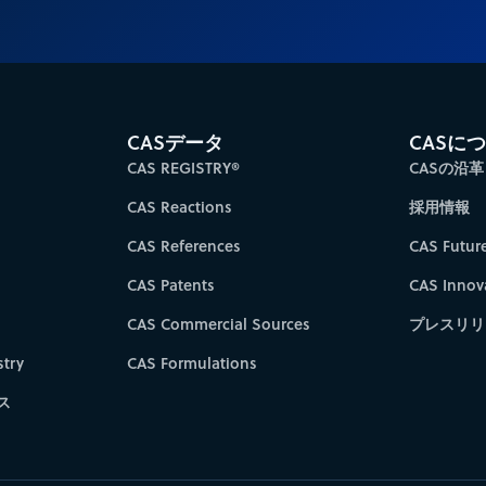
CASデータ
CASに
CAS REGISTRY®
CASの沿革
CAS Reactions
採用情報
CAS References
CAS Futur
CAS Patents
CAS Innov
CAS Commercial Sources
プレスリリ
try
CAS Formulations
ス