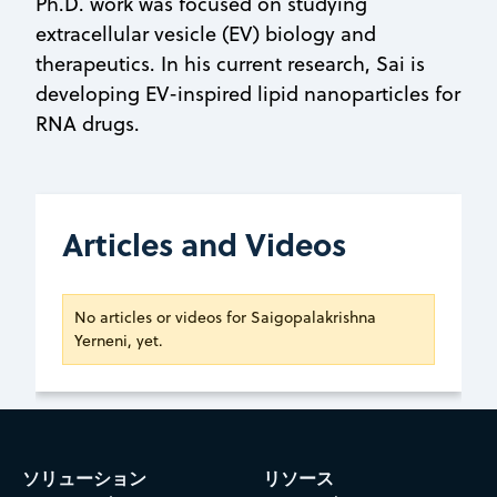
Ph.D. work was focused on studying
extracellular vesicle (EV) biology and
therapeutics. In his current research, Sai is
developing EV-inspired lipid nanoparticles for
RNA drugs.
Articles and Videos
No articles or videos for Saigopalakrishna
Yerneni, yet.
ソリューション
リソース