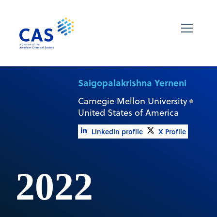
Saigopalakrishna Yerneni
Carnegie Mellon University
United States of America
LinkedIn profile
X Profile
2022