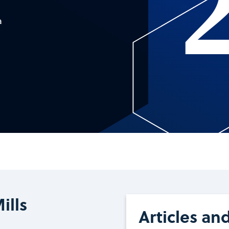
a
ills
Articles an