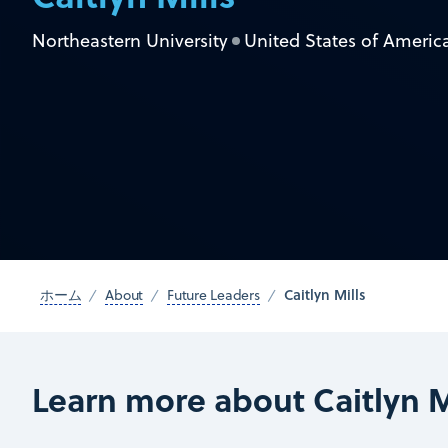
Northeastern University
United States of Americ
Caitlyn Mills
ホーム
About
Future Leaders
Learn more about Caitlyn M