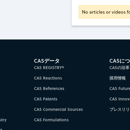
No articles or videos fo
CASデータ
CASに
CAS REGISTRY®
CASの沿革
CAS Reactions
採用情報
CAS References
CAS Futur
CAS Patents
CAS Innov
CAS Commercial Sources
プレスリリ
try
CAS Formulations