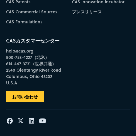
CAS Patents
CAS Innovation Incubator
CAS Commercial Sources
プレスリリース
CAS Formulations
CASカスタマーセンター
help@cas.org
800-753-4227（北米）
614-447-3731（世界共通）
2540 Olentangy River Road
Columbus, Ohio 43202
U.S.A
お問い合わせ