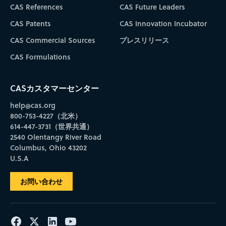
CAS References
CAS Future Leaders
CAS Patents
CAS Innovation Incubator
CAS Commercial Sources
プレスリリース
CAS Formulations
CASカスタマーセンター
help@cas.org
800-753-4227（北米）
614-447-3731（世界共通）
2540 Olentangy River Road
Columbus, Ohio 43202
U.S.A
お問い合わせ