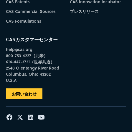
CAS Patents
CAS Innovation Incubator
CAS Commercial Sources
プレスリリース
CAS Formulations
CASカスタマーセンター
help@cas.org
800-753-4227（北米）
614-447-3731（世界共通）
2540 Olentangy River Road
Columbus, Ohio 43202
U.S.A
お問い合わせ