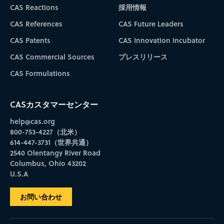
CAS Reactions
採用情報
CAS References
CAS Future Leaders
CAS Patents
CAS Innovation Incubator
CAS Commercial Sources
プレスリリース
CAS Formulations
CASカスタマーセンター
help@cas.org
800-753-4227（北米）
614-447-3731（世界共通）
2540 Olentangy River Road
Columbus, Ohio 43202
U.S.A
お問い合わせ