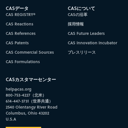
CASデータ
CASについて
CAS REGISTRY®
CASの沿革
CAS Reactions
採用情報
CAS References
CAS Future Leaders
CAS Patents
CAS Innovation Incubator
CAS Commercial Sources
プレスリリース
CAS Formulations
CASカスタマーセンター
help@cas.org
800-753-4227（北米）
614-447-3731（世界共通）
2540 Olentangy River Road
Columbus, Ohio 43202
U.S.A