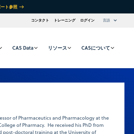
ポート参照
コンタクト
トレーニング
ログイン
言語
CAS Data
リソース
CASについて
ofessor of Pharmaceutics and Pharmacology at the
 College of Pharmacy. He received his PhD from
 post-doctoral training at the University of