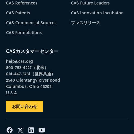
CAS References
CAS Future Leaders
CAS Patents
CAS Innovation Incubator
CAS Commercial Sources
プレスリリース
CAS Formulations
CASカスタマーセンター
help@cas.org
800-753-4227（北米）
614-447-3731（世界共通）
2540 Olentangy River Road
Columbus, Ohio 43202
U.S.A
お問い合わせ