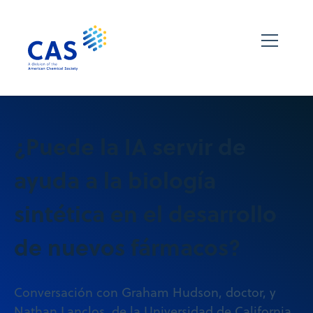
¿Puede la IA servir de
ayuda a la biología
sintética en el desarrollo
de nuevos fármacos?
Conversación con Graham Hudson, doctor, y
Nathan Lanclos, de la Universidad de California,